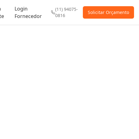
n
Login
(11) 94075-
Solicitar Orçamento
0816
te
Fornecedor