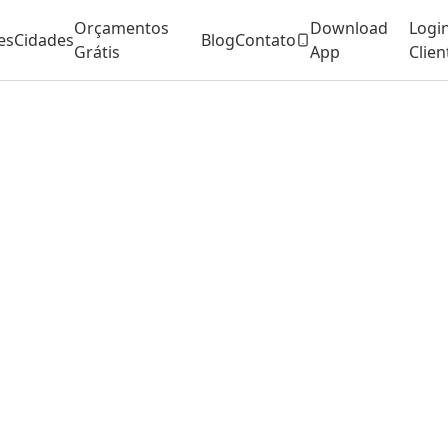
Orçamentos
Download
Logi
es
Cidades
Blog
Contato
Grátis
App
Clien