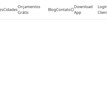
Orçamentos
Download
Logi
es
Cidades
Blog
Contato
Grátis
App
Clien