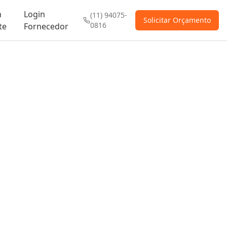
n
Login
(11) 94075-
Solicitar Orçamento
0816
te
Fornecedor