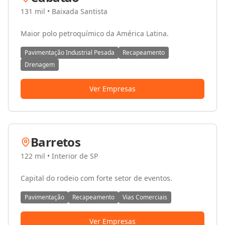
131 mil
•
Baixada Santista
Maior polo petroquímico da América Latina.
Pavimentação Industrial Pesada
Recapeamento
Drenagem
Ver Empresas
Barretos
122 mil
•
Interior de SP
Capital do rodeio com forte setor de eventos.
Pavimentação
Recapeamento
Vias Comerciais
Ver Empresas