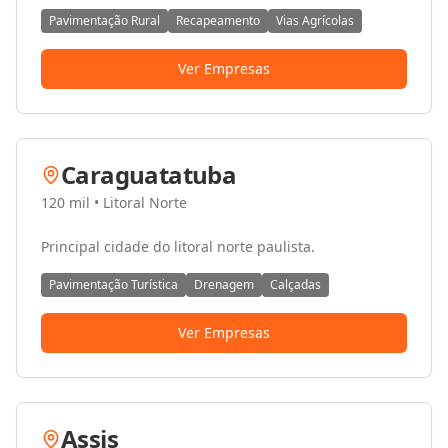
Pavimentação Rural
Recapeamento
Vias Agrícolas
Ver Empresas
Caraguatatuba
120 mil
•
Litoral Norte
Principal cidade do litoral norte paulista.
Pavimentação Turística
Drenagem
Calçadas
Ver Empresas
Assis