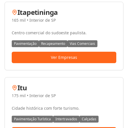
Itapetininga
165 mil
•
Interior de SP
Centro comercial do sudoeste paulista.
Pavimentação
Recapeamento
Vias Comerciais
Ver Empresas
Itu
175 mil
•
Interior de SP
Cidade histórica com forte turismo.
Pavimentação Turística
Intertravados
Calçadas