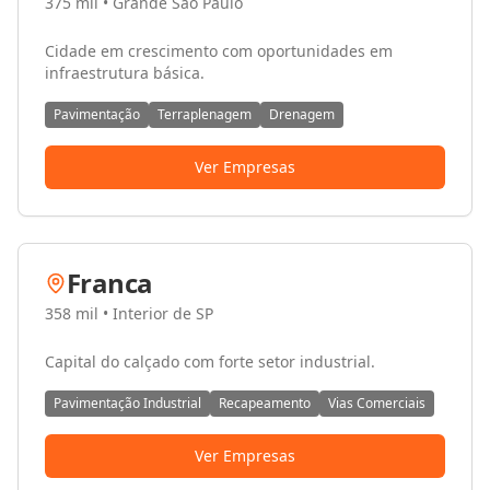
375 mil
•
Grande São Paulo
Cidade em crescimento com oportunidades em
infraestrutura básica.
Pavimentação
Terraplenagem
Drenagem
Ver Empresas
Franca
358 mil
•
Interior de SP
Capital do calçado com forte setor industrial.
Pavimentação Industrial
Recapeamento
Vias Comerciais
Ver Empresas