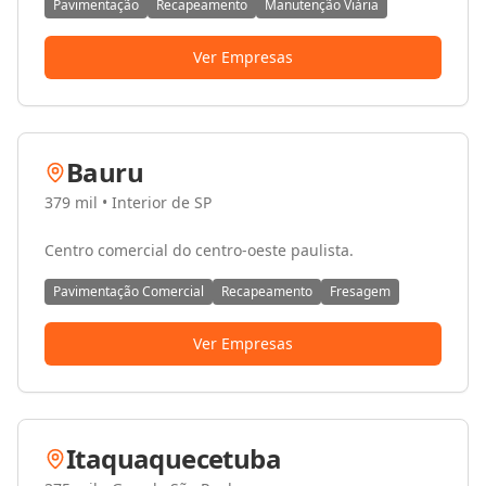
Pavimentação
Recapeamento
Manutenção Viária
Ver Empresas
Bauru
379 mil
•
Interior de SP
Centro comercial do centro-oeste paulista.
Pavimentação Comercial
Recapeamento
Fresagem
Ver Empresas
Itaquaquecetuba