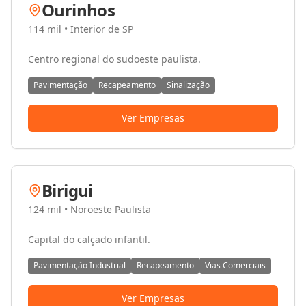
Ourinhos
114 mil
•
Interior de SP
Centro regional do sudoeste paulista.
Pavimentação
Recapeamento
Sinalização
Ver Empresas
Birigui
124 mil
•
Noroeste Paulista
Capital do calçado infantil.
Pavimentação Industrial
Recapeamento
Vias Comerciais
Ver Empresas