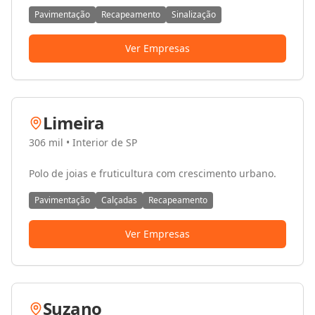
Pavimentação
Recapeamento
Sinalização
Ver Empresas
Limeira
306 mil
•
Interior de SP
Polo de joias e fruticultura com crescimento urbano.
Pavimentação
Calçadas
Recapeamento
Ver Empresas
Suzano