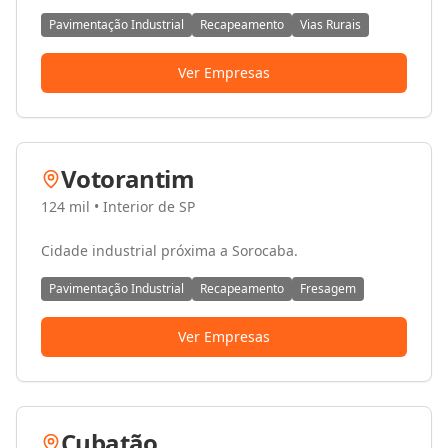
Pavimentação Industrial
Recapeamento
Vias Rurais
Ver Empresas
Votorantim
124 mil
•
Interior de SP
Cidade industrial próxima a Sorocaba.
Pavimentação Industrial
Recapeamento
Fresagem
Ver Empresas
Cubatão