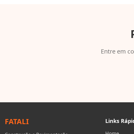
Entre em co
FATALI
Links Rápi
Home