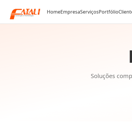
Home
Empresa
Serviços
Portfólio
Client
Soluções compl